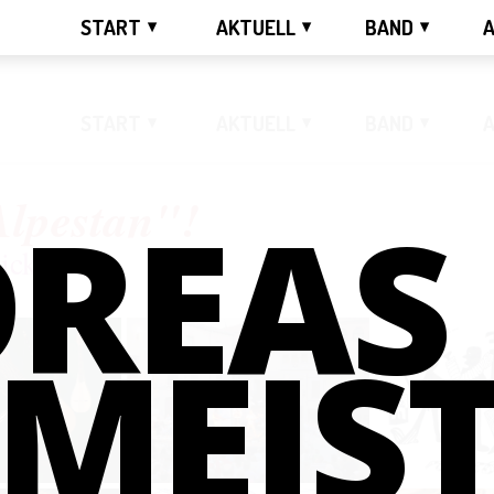
START
AKTUELL
BAND
START
AKTUELL
BAND
REAS
lpestan"!
ick da!
MEIS