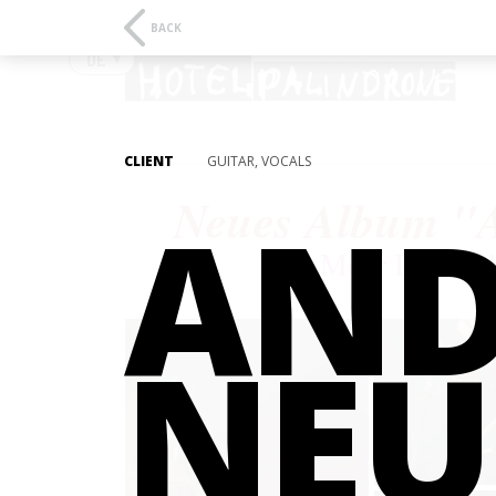
BACK
DE
CLIENT
GUITAR, VOCALS
AND
Neues Album "A
Mehr Infos: kl
NEU