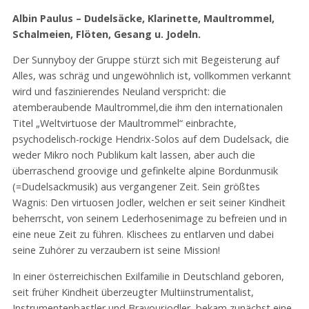
Albin Paulus – Dudelsäcke, Klarinette, Maultrommel,
Schalmeien, Flöten, Gesang u. Jodeln.
Der Sunnyboy der Gruppe stürzt sich mit Begeisterung auf
Alles, was schräg und ungewöhnlich ist, vollkommen verkannt
wird und faszinierendes Neuland verspricht: die
atemberaubende Maultrommel,die ihm den internationalen
Titel „Weltvirtuose der Maultrommel“ einbrachte,
psychodelisch-rockige Hendrix-Solos auf dem Dudelsack, die
weder Mikro noch Publikum kalt lassen, aber auch die
überraschend groovige und gefinkelte alpine Bordunmusik
(=Dudelsackmusik) aus vergangener Zeit. Sein größtes
Wagnis: Den virtuosen Jodler, welchen er seit seiner Kindheit
beherrscht, von seinem Lederhosenimage zu befreien und in
eine neue Zeit zu führen. Klischees zu entlarven und dabei
seine Zuhörer zu verzaubern ist seine Mission!
In einer österreichischen Exilfamilie in Deutschland geboren,
seit früher Kindheit überzeugter Multiinstrumentalist,
Instrumentenbastler und Bravourjodler, bekam zunächst eine