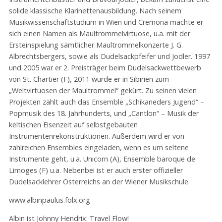
solide klassische Klarinettenausbildung. Nach seinem
Musikwissenschaftstudium in Wien und Cremona machte er
sich einen Namen als Maultrommelvirtuose, u.a. mit der
Ersteinspielung sämtlicher Maultrommelkonzerte J. G.
Albrechtsbergers, sowie als Dudelsackpfeifer und Jodler. 1997
und 2005 war er 2. Preisträger beim Dudelsackwettbewerb
von St. Chartier (F), 2011 wurde er in Sibirien zum
„Weltvirtuosen der Maultrommel“ gekürt. Zu seinen vielen
Projekten zählt auch das Ensemble „Schikaneders Jugend“ –
Popmusik des 18. Jahrhunderts, und „Cantlon“ – Musik der
keltischen Eisenzeit auf selbstgebauten
Instrumentenrekonstruktionen. Außerdem wird er von
zahlreichen Ensembles eingeladen, wenn es um seltene
Instrumente geht, u.a. Unicorn (A), Ensemble baroque de
Limoges (F) u.a. Nebenbei ist er auch erster offizieller
Dudelsacklehrer Österreichs an der Wiener Musikschule.
www.albinpaulus.folx.org
Albin ist Johnny Hendrix: Travel Flow!